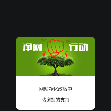
08090824
08
双
中
3+4+1=08
08090823
13
双
错
8+1+4=13
08090822
09
单
中
2+6+1=09
08090821
13
小
中
4+0+9=13
08090820
05
小
中
3+0+2=05
08090819
23
单
中
9+8+6=23
08090818
07
小
中
0+1+6=07
网站净化改版中
08090817
19
小
错
4+6+9=19
感谢您的支持
08090816
21
小
错
4+8+9=21