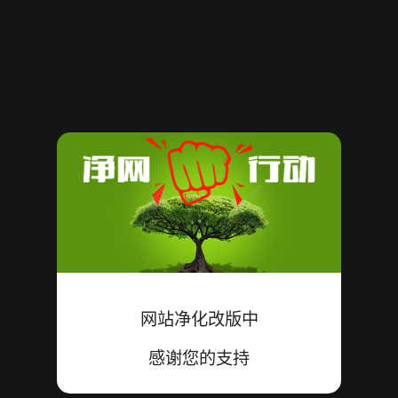
3467333
15
殺
大单
错
0+6+9=15
3467332
12
殺
小双
错
4+5+3=12
3467331
14
殺
小双
中
2+3+9=14
3467330
14
殺
大单
中
9+5+0=14
3467329
09
殺
大单
中
4+1+4=09
3467328
13
殺
小单
错
6+6+1=13
3467327
04
殺
大双
中
0+2+2=04
网站净化改版中
3467326
21
殺
大双
中
9+5+7=21
感谢您的支持
3467325
12
殺
小双
错
1+3+8=12